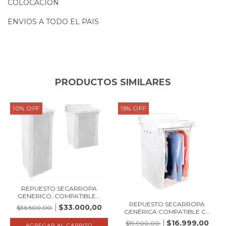
COLOCACION
ENVIOS A TODO EL PAIS
PRODUCTOS SIMILARES
10
%
OFF
15
%
OFF
REPUESTO SECARROPA
GENERICO, COMPATIBLE...
REPUESTO SECARROPA
$33.000,00
$36.500,00
GENÉRICA COMPATIBLE C...
$16.999,00
$19.900,00