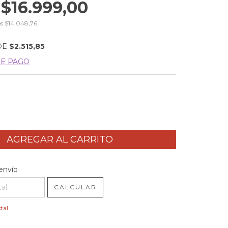
$16.999,00
os
$14.048,76
DE
$2.515,85
DE PAGO
l CP:
CAMBIAR CP
envío
CALCULAR
tal