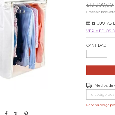
$19.900,00
Precio sin impuest
12
CUOTAS 
VER MEDIOS 
CANTIDAD
Entregas para e
Medios de 
No sé mi código pos