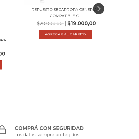
REPUESTO SECARROPA GENÉRICA
REPUEST
COMPATIBLE C...
$19.000,00
$20.000,00
$36.
OPA
00
COMPRÁ CON SEGURIDAD
Tus datos siempre protegidos