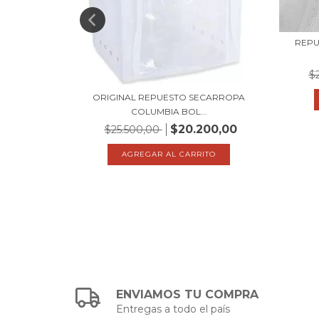
ENERICO,
REPU
00,00
$
ORIGINAL REPUESTO SECARROPA
COLUMBIA BOL...
$20.200,00
$25.500,00
ENVIAMOS TU COMPRA
Entregas a todo el país