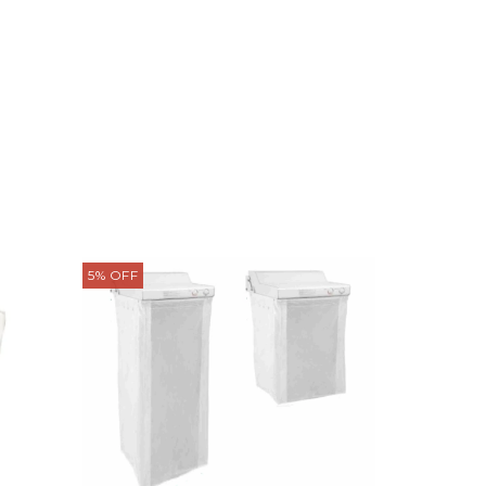
5
%
OFF
10
%
OFF